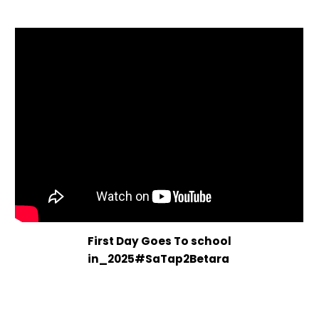
First Day Goes To school
in_2025#SaTap2Betara