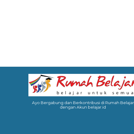
Ayo Bergabung dan Berkontribusi di Rumah Belajar
dengan Akun belajar.id