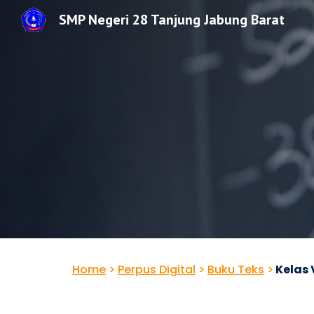
SMP Negeri 28 Tanjung Jabung Barat
Sk
Home
>
Perpus Digital
>
Buku Teks
>
Kelas 